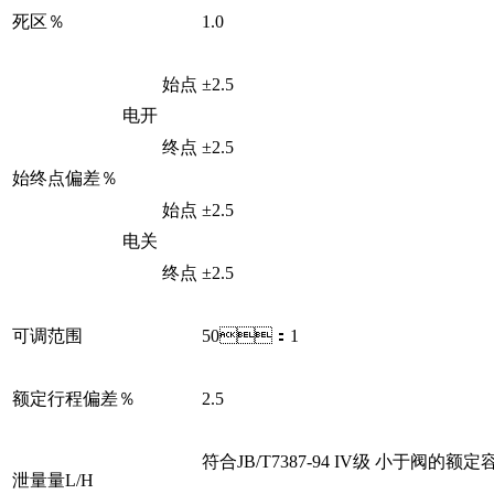
死区％
1.0
始点
±2.5
电开
终点
±2.5
始终点偏差％
始点
±2.5
电关
终点
±2.5
可调范围
50：1
额定行程偏差％
2.5
符合JB/T7387-94 IV级 小于阀的额定容
泄量量L/H