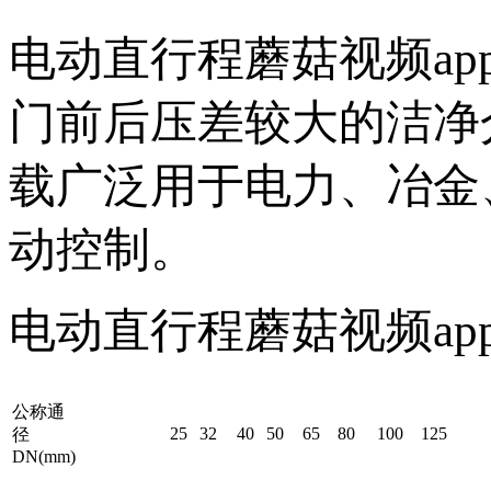
电动直行程蘑菇视频a
门前后压差较大的洁净介
载广泛用于电力、冶金、
动控制。
电动直行程蘑菇视频ap
公称通
25
32
40
50
65
80
100
125
径
DN(mm)