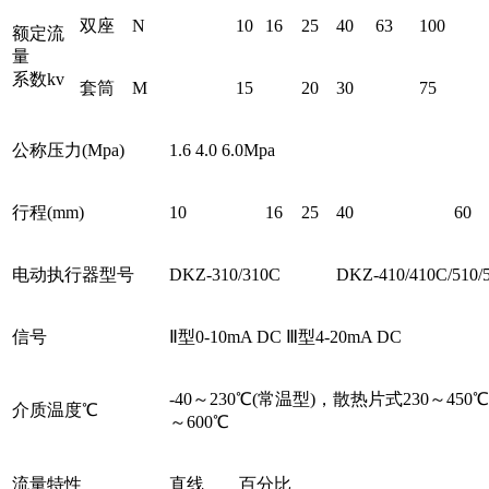
双座
N
10
16
25
40
63
100
额定流
量
系数kv
套筒
M
15
20
30
75
公称压力(Mpa)
1.6 4.0 6.0Mpa
行程(mm)
10
16
25
40
60
电动执行器型号
DKZ-310/310C
DKZ-410/410C/510/
信号
Ⅱ型0-10mA DC Ⅲ型4-20mA DC
-40～230℃(常温型)，散热片式230～450
介质温度℃
～600℃
流量特性
直线 百分比