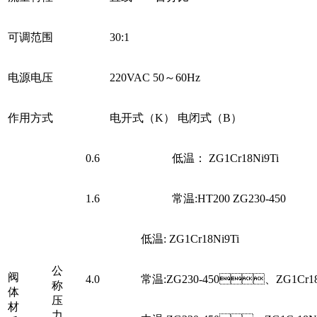
可调范围
30:1
电源电压
220VAC 50～60Hz
作用方式
电开式（K） 电闭式（B）
0.6
低温： ZG1Cr18Ni9Ti
1.6
常温:HT200 ZG230-450
低温: ZG1Cr18Ni9Ti
公
阀
4.0
常温:ZG230-450、ZG1Cr18
称
体
压
材
力